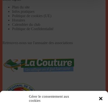
Plan du site
Infos pratiques
Politique de cookies (UE)
Horaires
Calendrier du club
Politique de Confidentialité
Retrouvez-nous sur l'
annuaire des associations
Gérer le consentement aux
cookies