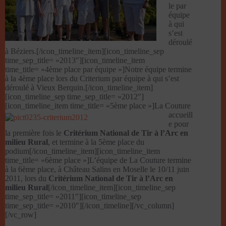
le par
équipe
à qui
s’est
déroulé
à Béziers.[/icon_timeline_item][icon_timeline_sep
time_sep_title= »2013″][icon_timeline_item
time_title= »4ème place par équipe »]Notre équipe termine
à la 4ème place lors du Criterium par équipe à qui s’est
déroulé à Vieux Berquin.[/icon_timeline_item]
[icon_timeline_sep time_sep_title= »2012″]
[icon_timeline_item time_title= »5ème place »]
La Couture
accueill
e pour
la première fois le
Critérium National de Tir à l’Arc en
milieu Rural
, et termine à la 5ème place du
podium[/icon_timeline_item][icon_timeline_item
time_title= »6ème place »]L’équipe de La Couture termine
à la 6ème place, à Château Salins en Moselle le 10/11 juin
2011, lors du
Critérium National de Tir à l’Arc en
milieu Rural
[/icon_timeline_item][icon_timeline_sep
time_sep_title= »2011″][icon_timeline_sep
time_sep_title= »2010″][/icon_timeline][/vc_column]
[/vc_row]