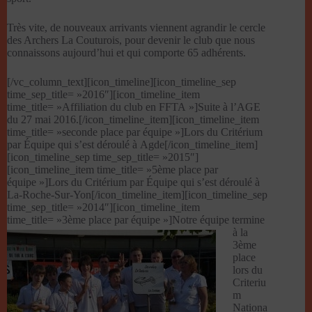
Très vite, de nouveaux arrivants viennent agrandir le cercle
des Archers La Couturois, pour devenir le club que nous
connaissons aujourd’hui et qui comporte 65 adhérents.
[/vc_column_text][icon_timeline][icon_timeline_sep
time_sep_title= »2016″][icon_timeline_item
time_title= »Affiliation du club en FFTA »]Suite à l’AGE
du 27 mai 2016.[/icon_timeline_item][icon_timeline_item
time_title= »seconde place par équipe »]Lors du Critérium
par Équipe qui s’est déroulé à Agde[/icon_timeline_item]
[icon_timeline_sep time_sep_title= »2015″]
[icon_timeline_item time_title= »5ème place par
équipe »]Lors du Critérium par Équipe qui s’est déroulé à
La-Roche-Sur-Yon[/icon_timeline_item][icon_timeline_sep
time_sep_title= »2014″][icon_timeline_item
time_title= »3ème place par équipe »]
Notre équipe termine
à la
3ème
place
lors du
Criteriu
m
Nationa