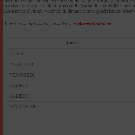
Les horaires du club sont valables durant toute la saison, du mois de s
Les séances d’école de tir du
mercredi et samedi
sont
dédiées aux j
Les séances du lundi, vendredi & dimanche sont généralement réservé
Pour plus de précisions, consulter le
réglement intérieur
jours
LUNDI
MERCREDI
VENDREDI
SAMEDI
SAMEDI
DIMANCHE