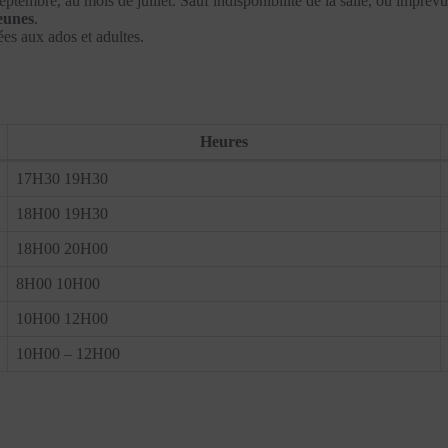
eptembre, au mois de juillet. Sauf indisponibilité de la salle, ou imprévu
eunes
.
es aux ados et adultes.
Heures
17H30 19H30
18H00 19H30
18H00 20H00
8H00 10H00
10H00 12H00
10H00 – 12H00