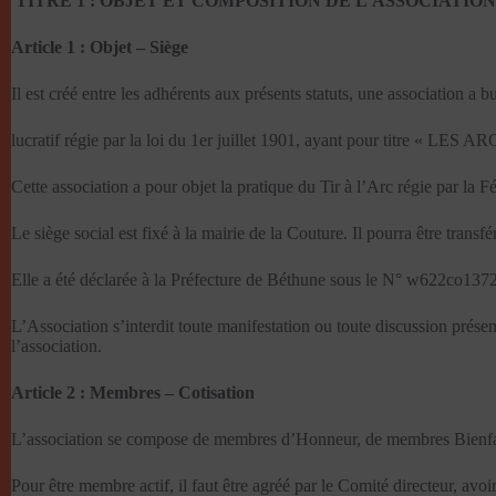
TITRE 1 : OBJET ET COMPOSITION DE L’ASSOCIATION
Article 1 : Objet – Siège
Il est créé entre les adhérents aux présents statuts, une association a b
lucratif régie par la loi du 1er juillet 1901, ayant pour titre «
Cette association a pour objet la pratique du Tir à l’Arc régie par la Fé
Le siège social est fixé à la mairie de la Couture. Il pourra être tran
Elle a été déclarée à la Préfecture de Béthune sous le N° w622co1372
L’Association s’interdit toute manifestation ou toute discussion présen
l’association.
Article 2 : Membres – Cotisation
L’association se compose de membres d’Honneur, de membres Bienfai
Pour être membre actif, il faut être agréé par le Comité directeur, avoir 