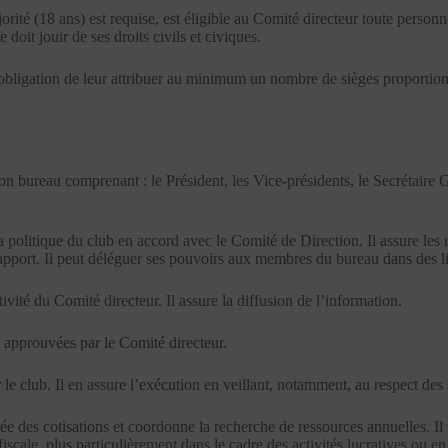
ajorité (18 ans) est requise, est éligible au Comité directeur toute perso
 doit jouir de ses droits civils et civiques.
’obligation de leur attribuer au minimum un nombre de sièges proportion
n bureau comprenant : le Président, les Vice-présidents, le Secrétaire Gé
 la politique du club en accord avec le Comité de Direction. Il assure les
 rapport. Il peut déléguer ses pouvoirs aux membres du bureau dans des l
tivité du Comité directeur. Il assure la diffusion de l’information.
 approuvées par le Comité directeur.
r le club. Il en assure l’exécution en veillant, notamment, au respect d
trée des cotisations et coordonne la recherche de ressources annuelles. Il
fiscale, plus particulièrement dans le cadre des activités lucratives ou e