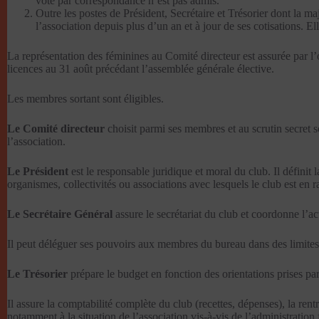
vote par correspondance n’est pas admis.
Outre les postes de Président, Secrétaire et Trésorier dont la m
l’association depuis plus d’un an et à jour de ses cotisations. Elle
La représentation des féminines au Comité directeur est assurée par l
licences au 31 août précédant l’assemblée générale élective.
Les membres sortant sont éligibles.
Le Comité directeur
choisit parmi ses membres et au scrutin secret so
l’association.
Le Président
est le responsable juridique et moral du club. Il définit
organismes, collectivités ou associations avec lesquels le club est en
Le Secrétaire Général
assure le secrétariat du club et coordonne l’ac
Il peut déléguer ses pouvoirs aux membres du bureau dans des limites
Le Trésorier
prépare le budget en fonction des orientations prises pa
Il assure la comptabilité complète du club (recettes, dépenses), la ren
notamment à la situation de l’association vis-à-vis de l’administration 