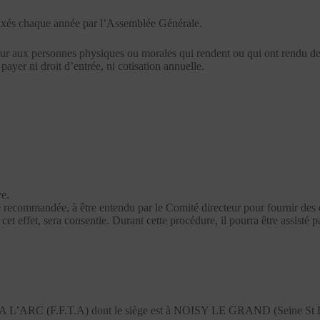
t fixés chaque année par l’Assemblée Générale.
ur aux personnes physiques ou morales qui rendent ou qui ont rendu des 
 payer ni droit d’entrée, ni cotisation annuelle.
ve.
tre recommandée, à être entendu par le Comité directeur pour fournir des
cet effet, sera consentie. Durant cette procédure, il pourra être assisté 
 L’ARC (F.F.T.A) dont le siège est à NOISY LE GRAND (Seine St D