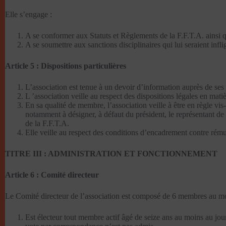
Elle s’engage :
A se conformer aux Statuts et Règlements de la F.F.T.A. ainsi
A se soumettre aux sanctions disciplinaires qui lui seraient infl
Article 5 : Dispositions particulières
L’association est tenue à un devoir d’information auprès de ses
L ’association veille au respect des dispositions légales en mati
En sa qualité de membre, l’association veille à être en règle vis
notamment à désigner, à défaut du président, le représentant de l
de la F.F.T.A.
Elle veille au respect des conditions d’encadrement contre rém
TITRE III : ADMINISTRATION ET FONCTIONNEMENT
Article 6 : Comité directeur
Le Comité directeur de l’association est composé de 6 membres au mo
Est électeur tout membre actif âgé de seize ans au moins au jour 