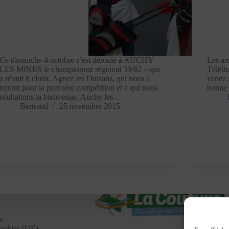
Ce dimanche 4 octobre s’est déroulé à AUCHY
Les ar
LES MINES le championnat régional 59/62 – qui
Téléth
a réunit 8 clubs. Agnez les Duisans, qui nous a
venez 
rejoint pour la première compétition et a qui nous
bonne 
souhaitons la bienvenue, Auchy les…
Bertrand
25 novembre 2015
s
cookies (UE)