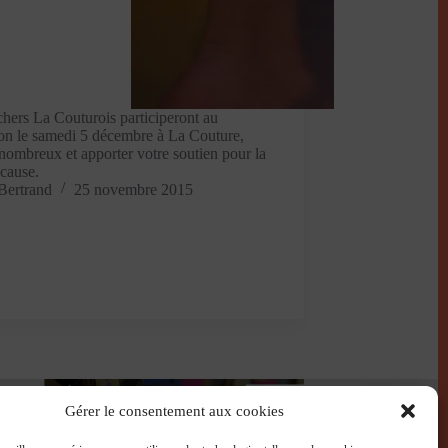
chers La Couturois participeront au
on le samedi 5 décembre à La Couture,
nombreux et apporter votre soutien pour la
cause.
Bertrand
25 novembre 2015
Gérer le consentement aux cookies