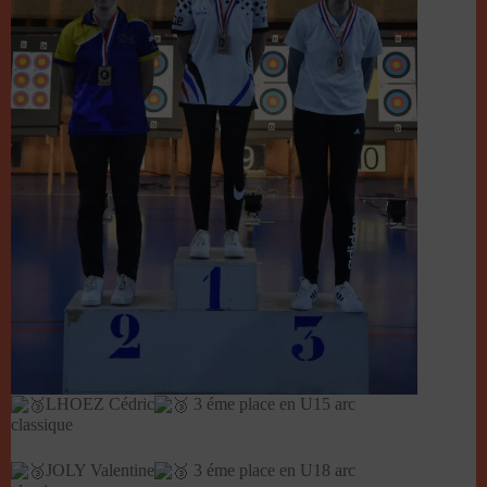
LHOEZ Cédric
3 éme place en U15 arc
classique
JOLY Valentine
3 éme place en U18 arc