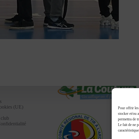
s
cookies (UE)
Pour offrir le
stocker et/ou 
 club
permettra de t
onfidentialité
Le fait de ne 
caractéristique