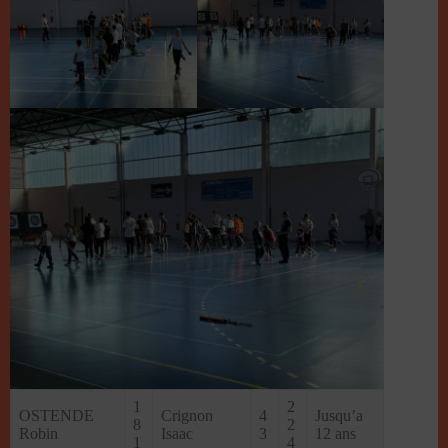
1
2
OSTENDE
Crignon
4
Jusqu’a
8
2
Robin
Isaac
3
12 ans
1
4