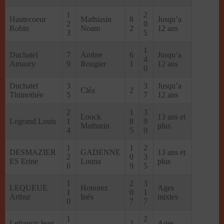
1
2
Hautecoeur
Mathiasin
8
Jusqu’a
2
0
Robin
Noam
2
12 ans
3
5
1
Duchatel
7
Ambre
6
Jusqu’a
4
Amaury
9
Rougier
1
12 ans
0
Duchatel
3
3
Jusqu’a
Cléa
2
Thimothée
5
7
12 ans
2
1
3
Loock
13 ans et
Legrand Louis
1
8
9
Mathurin
plus
4
5
9
1
1
2
DESMAZIER
GADENNE
13 ans et
2
0
3
ES Erine
Louna
plus
6
9
5
1
2
3
LEQUEUE
Honorez
Ages
1
0
1
Arthur
Inés
mixtes
0
7
7
1
2
Lefrancq Jean-
2
Ages