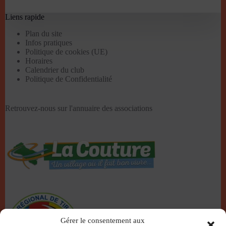
Liens rapide
Plan du site
Infos pratiques
Politique de cookies (UE)
Horaires
Calendrier du club
Politique de Confidentialité
Retrouvez-nous sur l'
annuaire des associations
Gérer le consentement aux